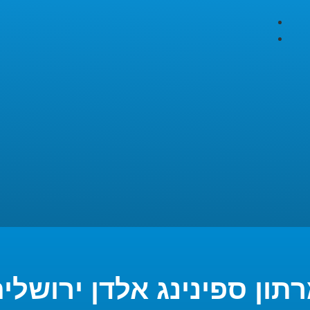
תון ספינינג אלדן ירושלי