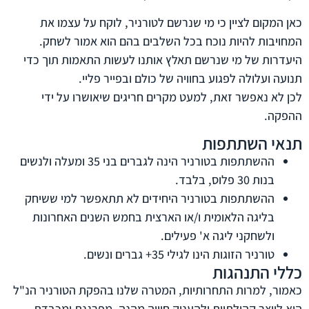
כאן המקום לציין כי מי שנרשם לטורניר, לוקח על עצמו את
המחויבות להיות נוכח בכל השלבים בהם הוא אמור לשחק.
היעדרות של מי שנרשם תאלץ אותנו לעשות התאמות תוך כדי
תנועה ועלולה לפגוע בחוויה של כולם ובפייר פליי.
לכן לא נאפשר זאת, למעט מקרים חריגים שיאושרו על ידי
ההפקה.
תנאי השתתפות
ההשתתפות בטורניר הינה לגברים בני 35 ומעלה ולנשים
בנות 30 פלוס, בלבד.
ההשתתפות בטורניר היחידים לא תתאפשר למי ששיחק
בליגה הלאומית ו/או הארצית בחמש השנים האחרונות
ולשחקני ליגה א' פעילים.
טורניר הזוגות הינו לגילי 35+ גברים ונשים.
כללי התנהגות
כאמור, למרות התחרותיות, המטרה שלנו בהפקת הטורניר הנ"ל
היא לייצר קהילתיות ולהעניק חוויה מהנה, מפרגנת ומכבדת.